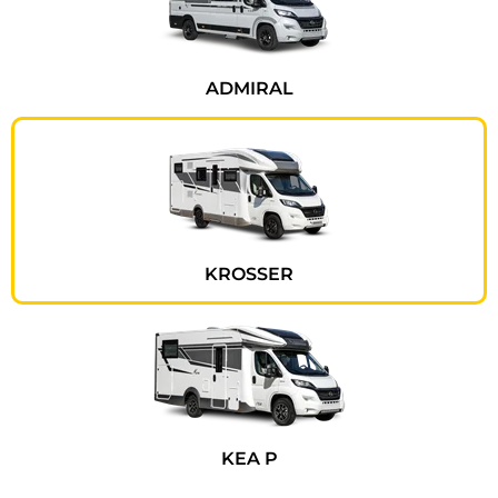
ADMIRAL
KROSSER
KEA P