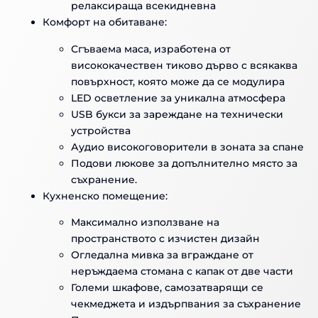
релаксираща всекидневна
Комфорт на обитаване:
Сгъваема маса, изработена от
висококачествен тиково дърво с всякаква
повърхност, която може да се модулира
LED осветление за уникална атмосфера
USB букси за зареждане на технически
устройства
Аудио високоговорители в зоната за спане
Подови люкове за допълнително място за
съхранение.
Кухненско помещение:
Максимално използване на
пространството с изчистен дизайн
Огледална мивка за вграждане от
неръждаема стомана с капак от две части
Големи шкафове, самозатварящи се
чекмеджета и издърпвания за съхранение