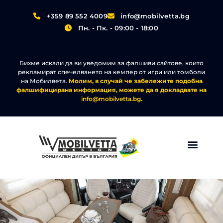
+359 89 552 4009
info@mobilvetta.bg
Пн. - Пк. - 09:00 - 18:00
Бихме искали да ви уведомим за фалшиви сайтове, които
рекламират спечелването на кемпер от игри или томболи
на Мобилвета.
Молим, в случай че забележите подобна
фалшифицирана информация, можете да я докладвате на
info@mobilvetta.bg
.