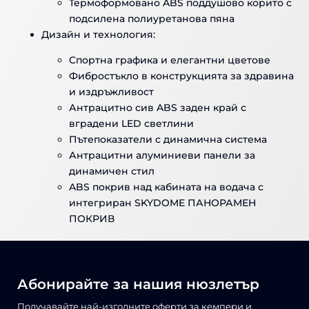
Термоформовано ABS поддушово корито с
подсилена полиуретанова пяна
Дизайн и технология:
Спортна графика и елегантни цветове
Фибростъкло в конструкцията за здравина
и издръжливост
Антрацитно сив ABS заден край с
вградени LED светлини
Пътепоказатели с динамична система
Антрацитни алуминиеви панели за
динамичен стил
ABS покрив над кабината на водача с
интегриран SKYDOME ПАНОРАМЕН
ПОКРИВ
Абонирайте за нашия нюзлетър
Получавайте най-изгодните оферти за кемпери и