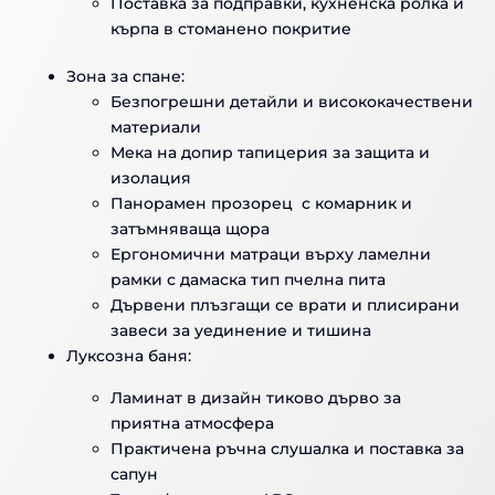
Поставка за подправки, кухненска ролка и
кърпа в стоманено покритие
Зона за спане:
Безпогрешни детайли и висококачествени
материали
Мека на допир тапицерия за защита и
изолация
Панорамен прозорец с комарник и
затъмняваща щора
Ергономични матраци върху ламелни
рамки с дамаска тип пчелна пита
Дървени плъзгащи се врати и плисирани
завеси за уединение и тишина
Луксозна баня:
Ламинат в дизайн тиково дърво за
приятна атмосфера
Практичена ръчна слушалка и поставка за
сапун