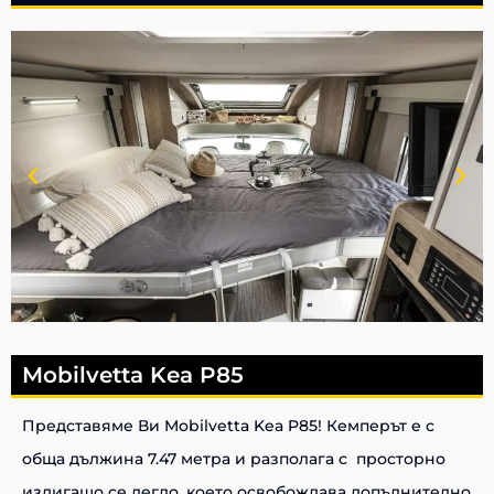
Mobilvetta Kea P85
Представяме Ви Mobilvetta Kea P85! Кемперът е с
обща дължина 7.47 метра и разполага с просторно
издигащо се легло, което освобождава допълнително