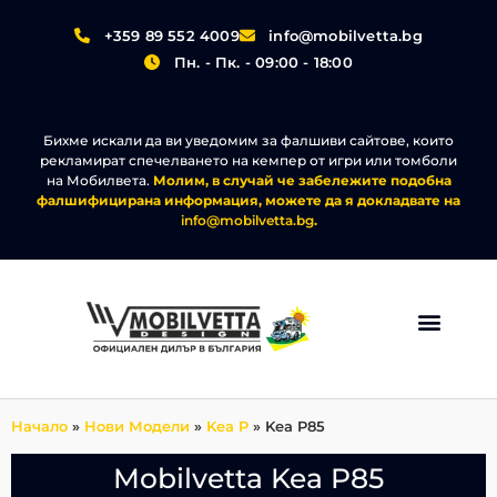
+359 89 552 4009
info@mobilvetta.bg
Пн. - Пк. - 09:00 - 18:00
Бихме искали да ви уведомим за фалшиви сайтове, които
рекламират спечелването на кемпер от игри или томболи
на Мобилвета.
Молим, в случай че забележите подобна
фалшифицирана информация, можете да я докладвате на
info@mobilvetta.bg
.
Начало
»
Нови Модели
»
Kea P
»
Kea P85
Mobilvetta Kea P85